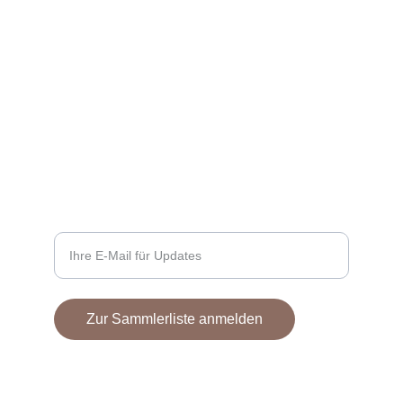
PORTFOLIO
info@cracasso.com
+1(234)291-0333
KONTAKT
E-Mail-Adresse eingeben
Zur Sammlerliste anmelden